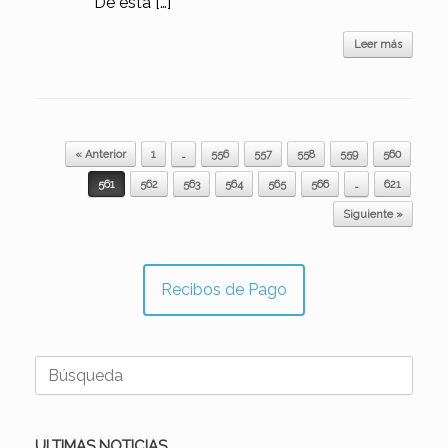
De esta […]
Leer más
Navegador de artículos
« Anterior
1
…
556
557
558
559
560
561
562
563
564
565
566
…
621
Siguiente »
Recibos de Pago
Buscar:
ULTIMAS NOTICIAS