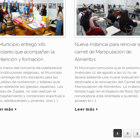
Municipio entregó kits
Nueva instancia para renovar e
colares que acompañan la
carnet de Manipulación de
ntención y formación
Alimentos
el marco del convenio de colaboración
El Municipio comunica que el próximo
instituciones religiosas, el Municipio
miércoles 12 de agosto a las 10 hs se
o entrega de kits escolares para las
llevará adelante una nueva evaluación
uelitas de contención y talleres que
destinada a la renovación del Carnet d
an adelante las iglesias zapalinas. Las
Manipulación de Alimentos. La instanc
sias de Zapala, no solo realizan el
tendrá lugar en el espacio de Roca 757.
mpañamiento y contención espiritual a
convocatoria está orientada a quienes
os, adolescentes y jóvenes, sino […]
posean el […]
er más
Leer más
1
2
3