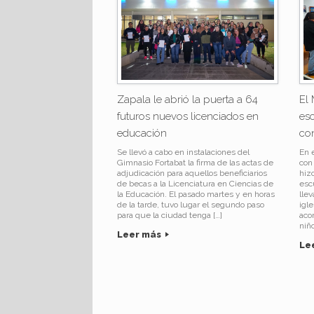
Zapala le abrió la puerta a 64
El 
futuros nuevos licenciados en
es
educación
co
Se llevó a cabo en instalaciones del
En 
Gimnasio Fortabat la firma de las actas de
con 
adjudicación para aquellos beneficiarios
hiz
de becas a la Licenciatura en Ciencias de
esc
la Educación. El pasado martes y en horas
llev
de la tarde, tuvo lugar el segundo paso
igle
para que la ciudad tenga […]
aco
niñ
Leer más
Le