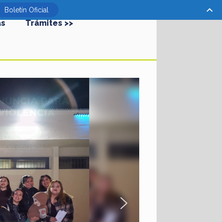
Boletín Oficial
as
Trámites >>