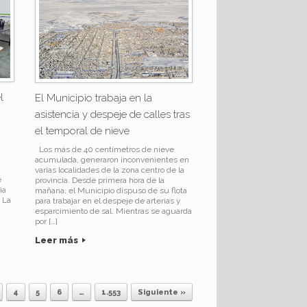
l
El Municipio trabaja en la
asistencia y despeje de calles tras
el temporal de nieve
Los más de 40 centímetros de nieve
acumulada, generaron inconvenientes en
varias localidades de la zona centro de la
e
provincia. Desde primera hora de la
ia
mañana, el Municipio dispuso de su flota
 La
para trabajar en el despeje de arterias y
esparcimiento de sal. Mientras se aguarda
por […]
Leer más
4
5
6
…
1.553
Siguiente »