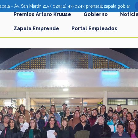
pala - Av. San Martín 215 ( 02942) 43-0243 prensa@zapala.gob.ar
Premios Arturo Kruuse
Gobierno
Notici
Zapala Emprende
Portal Empleados