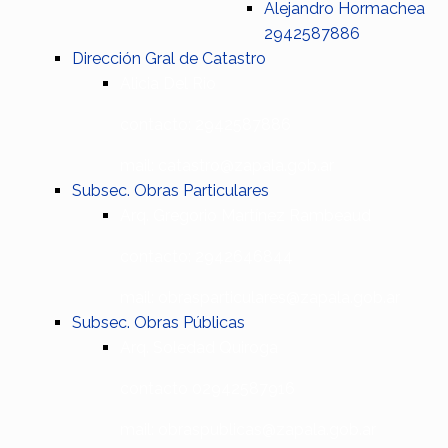
Alejandro Hormachea
2942587886
Dirección Gral de Catastro
Alicia Del Rio
contacto: 2942587886
mail: catastro@zapala.gob.ar
Subsec. Obras Particulares
Arq. Gregorio Martínez Rambeaud
contacto: 2942646844
mail: obrasparticulares@zapala.gob.ar
Subsec. Obras Públicas
Arq. Soledad Quiroga
contacto 02942587916
mail: obraspublicas@zapala.gob.ar