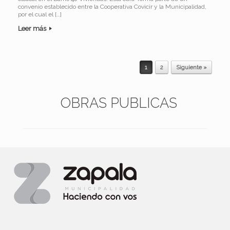
convenio establecido entre la Cooperativa Covicir y la Municipalidad,
por el cual el […]
Leer más
1
2
Siguiente »
Navegador de artículos
OBRAS PUBLICAS