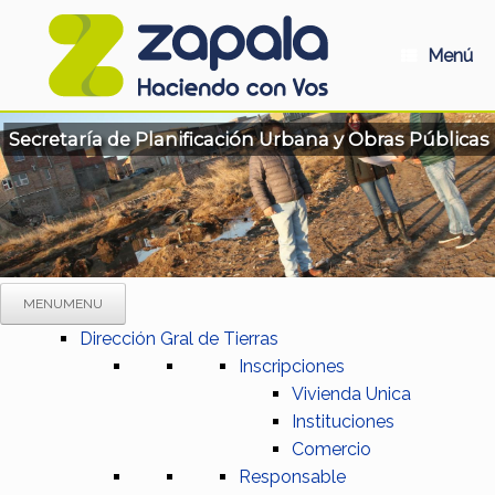
Saltar
al
contenido
Menú
Secretaría de Planificación Urbana y Obras Públicas
MENU
MENU
Dirección Gral de Tierras
Inscripciones
Vivienda Unica
Instituciones
Comercio
Responsable