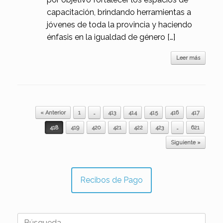
capacitación, brindando herramientas a
jóvenes de toda la provincia y haciendo
énfasis en la igualdad de género […]
Leer más
Navegador de artículos
« Anterior
1
…
413
414
415
416
417
418
419
420
421
422
423
…
621
Siguiente »
Recibos de Pago
Buscar: