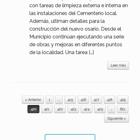
con tareas de limpieza externa e interna en
las instalaciones del Cementerio local.
Además, ultiman detalles para la
construcción del nuevo osario. Desde el
Municipio continúan ejecutando una serie
de obras y mejoras en diferentes puntos
de la localidad. Una tarea […]
Leer más
Navegador de artículos
« Anterior
1
…
415
416
417
418
419
420
421
422
423
424
425
…
621
Siguiente »