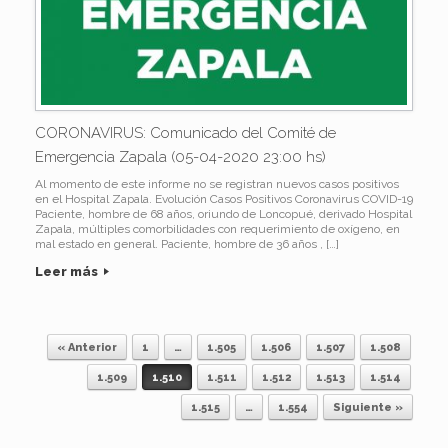
CORONAVIRUS: Comunicado del Comité de
Emergencia Zapala (05-04-2020 23:00 hs)
Al momento de este informe no se registran nuevos casos positivos
en el Hospital Zapala. Evolución Casos Positivos Coronavirus COVID-19
Paciente, hombre de 68 años, oriundo de Loncopué, derivado Hospital
Zapala, múltiples comorbilidades con requerimiento de oxígeno, en
mal estado en general. Paciente, hombre de 36 años , […]
Leer más
« Anterior
1
…
1.505
1.506
1.507
1.508
Navegador de artículos
1.509
1.510
1.511
1.512
1.513
1.514
1.515
…
1.554
Siguiente »