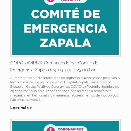
CORONAVIRUS: Comunicado del Comité de
Emergencia Zapala (29-03-2020 23:00 hs)
Al momento de este informe no se registran nuevos casos positivos, y
tampoco casos sospechosos en el Hospital Zapala. Parte Médico:
Evolución Casos Positivos Coronavirus COVID-19 Paciente, hombre de
69 años continúa en cuidados críticos, con asistencia respiratoria
mecánica, en hemodiálisis y mínimos requerimientos de inotrópicos.
Paciente, hombre […]
Leer más