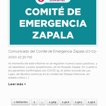
Comunicado del Comité de Emergencia Zapala (27-03-
2020 22:30 hs)
Al momento de este informe no se registran nuevos casos positivos, y
se reportaron 3 casos sospechosos, en el Hospital Zapala. En cuanto a
los pacientes confirmados con COVID-19, el señor oriundo de Las
Lajas, de 69 años continúa en la Unidad de Terapia Intensiva, en
estado crítico […]
Leer más
« Anterior
1
…
1.509
1.510
1.511
1.512