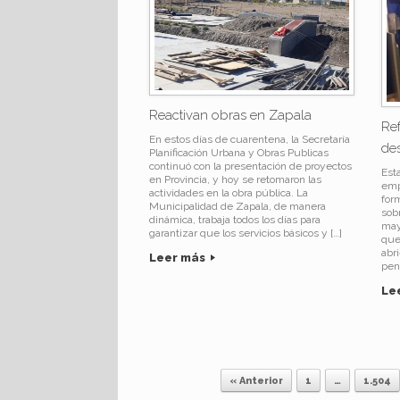
Reactivan obras en Zapala
Ref
En estos días de cuarentena, la Secretaría
des
Planificación Urbana y Obras Publicas
continuó con la presentación de proyectos
Esta
en Provincia, y hoy se retomaron las
emp
actividades en la obra pública. La
form
Municipalidad de Zapala, de manera
sob
dinámica, trabaja todos los días para
may
garantizar que los servicios básicos y […]
que
abr
Leer más
pen
Le
« Anterior
1
…
1.504