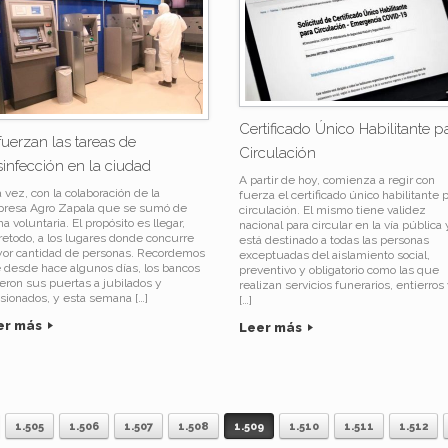
Certificado Único Habilitante p
uerzan las tareas de
Circulación
infección en la ciudad
A partir de hoy, comienza a regir con
 vez, con la colaboración de la
fuerza el certificado único habilitante 
resa Agro Zapala que se sumó de
circulación. El mismo tiene validez
a voluntaria. El propósito es llegar,
nacional para circular en la vía pública 
retodo, a los lugares donde concurre
está destinado a todas las personas
or cantidad de personas. Recordemos
exceptuadas del aislamiento social,
 desde hace algunos días, los bancos
preventivo y obligatorio como las que
ieron sus puertas a jubilados y
realizan servicios funerarios, entierros
sionados, y esta semana […]
[…]
er más
Leer más
1.505
1.506
1.507
1.508
1.509
1.510
1.511
1.512