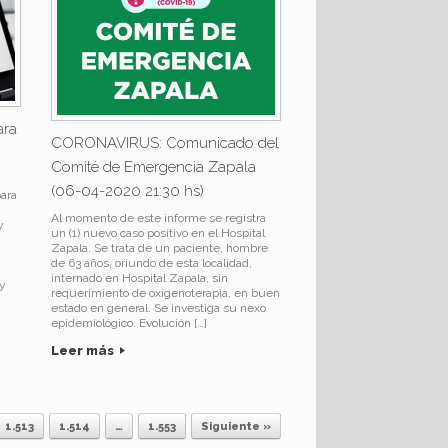
ara
CORONAVIRUS: Comunicado del
Comité de Emergencia Zapala
(06-04-2020 21:30 hs)
para
Al momento de este informe se registra
y
un (1) nuevo caso positivo en el Hospital
Zapala. Se trata de un paciente, hombre
de 63 años, oriundo de esta localidad,
internado en Hospital Zapala, sin
 y
requerimiento de oxigenoterapia, en buen
estado en general. Se investiga su nexo
epidemiológico. Evolución […]
Leer más
1.513
1.514
…
1.553
Siguiente »