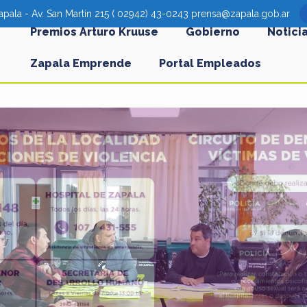
pala - Av. San Martín 215 ( 02942) 43-0243 prensa@zapala.gob.ar
Premios Arturo Kruuse
Gobierno
Notici
Zapala Emprende
Portal Empleados