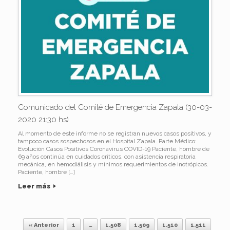
Comunicado del Comité de Emergencia Zapala (30-03-
2020 21:30 hs)
Al momento de este informe no se registran nuevos casos positivos, y
tampoco casos sospechosos en el Hospital Zapala. Parte Médico:
Evolución Casos Positivos Coronavirus COVID-19 Paciente, hombre de
69 años continúa en cuidados críticos, con asistencia respiratoria
mecánica, en hemodiálisis y mínimos requerimientos de inotrópicos.
Paciente, hombre […]
Leer más
« Anterior
1
…
1.508
1.509
1.510
1.511