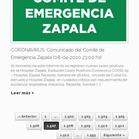
CORONAVIRUS: Comunicado del Comité de
Emergencia Zapala (08-04-2020 23:00 hs)
Al momento de este informe no se registran nuevos casos positivos
en el Hospital Zapala. Evolución Casos Positivos Coronavirus COVID-19
– Hospital Zapala Paciente, hombre de 36 años , oriundo de Cutral Co,
derivado a Hospital Zapala, en cuidados críticos con requerimiento de
asistencia respiratoria mecánica. Paciente, hombre […]
Leer más
« Anterior
1
…
1.502
1.503
1.504
1.505
Navegador de artículos
1.506
1.507
1.508
1.509
1.510
1.511
1.512
…
1.553
Siguiente »