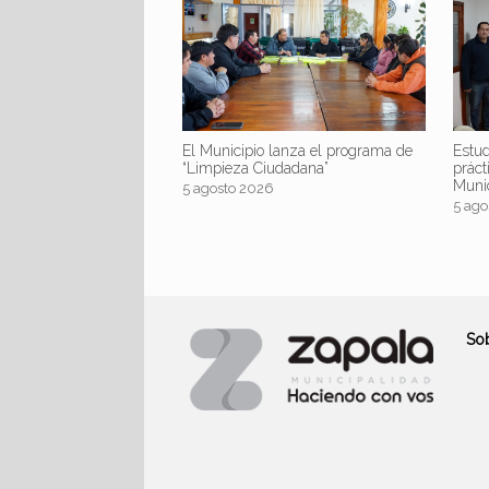
El Municipio lanza el programa de
Estud
“Limpieza Ciudadana”
práct
Muni
5 agosto 2026
5 ago
So