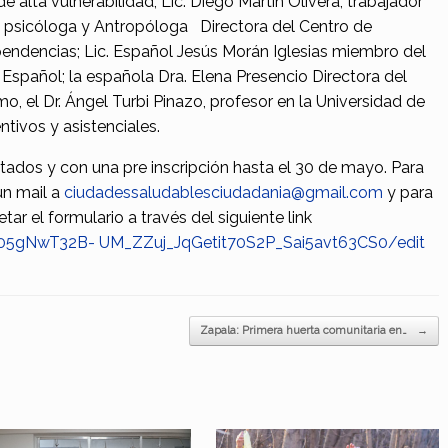
alta vulnerabilidad; Lic. Diego Martín Olivera, trabajador
, psicóloga y Antropóloga Directora del Centro de
endencias; Lic. Español Jesús Morán Iglesias miembro del
Español; la española Dra. Elena Presencio Directora del
, el Dr. Ángel Turbi Pinazo, profesor en la Universidad de
ntivos y asistenciales.
ados y con una pre inscripción hasta el 30 de mayo. Para
un mail a
ciudadessaludablesciudadania@gmail.com
y para
tar el formulario a través del siguiente link
105gNwT32B- UM_ZZuj_JqGetit70S2P_Sai5avt63CS0/edit
Zapala: Primera huerta comunitaria en…
→