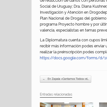
de reducción de daños con personas de 
Social de Uruguay; Dra. Diana Kushner
Investigación y Atención en Drogodep
Plan Nacional de Drogas del gobierno 
programa Proyecto hombre y por último
valencia, especialistas en temas preve
La Diplomatura cuenta con cupos limit
recibir más información podes enviar 
realizar la preinscripción podes comple
https://docs.google.com/forms/d/
Navegador de artículos
←
En Zapala «Cantamos Todos» el…
Entradas relacionadas