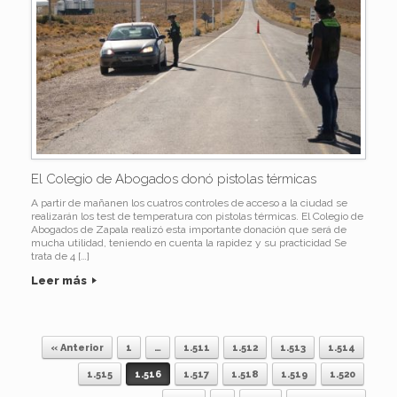
El Colegio de Abogados donó pistolas térmicas
A partir de mañanen los cuatros controles de acceso a la ciudad se
realizarán los test de temperatura con pistolas térmicas. El Colegio de
Abogados de Zapala realizó esta importante donación que será de
mucha utilidad, teniendo en cuenta la rapidez y su practicidad Se
trata de 4 […]
Leer más
« Anterior
1
…
1.511
1.512
1.513
1.514
Navegador de artículos
1.515
1.516
1.517
1.518
1.519
1.520