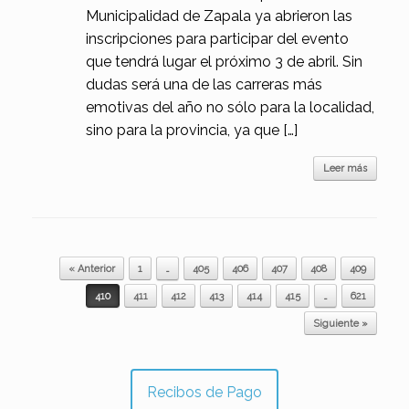
Municipalidad de Zapala ya abrieron las
inscripciones para participar del evento
que tendrá lugar el próximo 3 de abril. Sin
dudas será una de las carreras más
emotivas del año no sólo para la localidad,
sino para la provincia, ya que […]
Leer más
Navegador de artículos
« Anterior
1
…
405
406
407
408
409
410
411
412
413
414
415
…
621
Siguiente »
Recibos de Pago