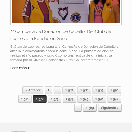
2° Campaña de Donación de Cabello: Del Club de
Leones a la Fundación Seno
El Club de Leones realizará la 2° Campaña de Donación de Cabello y
amplía la convocatoria a toda la comunidad. La primera edición se
realizó el año pasado y surgió como una réplica de una iniciativa
tomada por el Club de Leones de Cutral Có, por tratarse de […]
Leer más
« Anterior
1
…
1.567
1.568
1.569
1.570
Navegador de artículos
1.571
1.572
1.573
1.574
1.575
1.576
1.577
…
1.589
Siguiente »