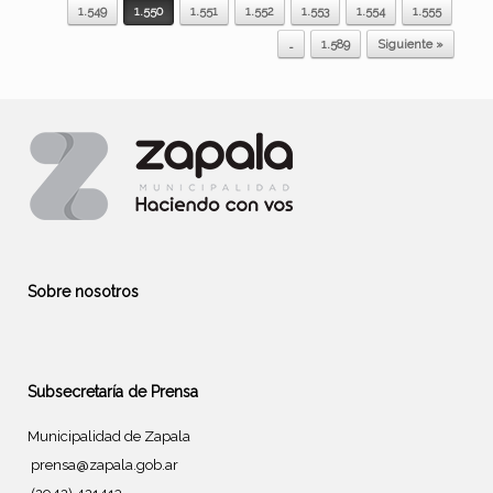
Navegador de artículos
1.549
1.550
1.551
1.552
1.553
1.554
1.555
…
1.589
Siguiente »
Sobre nosotros
Subsecretaría de Prensa
Municipalidad de Zapala
prensa@zapala.gob.ar
(2942) 421413