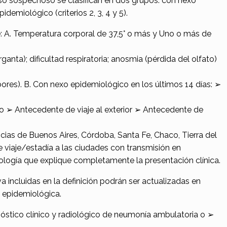
so sospechoso se clasifican en dos grupos: con nexo
idemiológico (criterios 2, 3, 4 y 5).
 A. Temperatura corporal de 37,5° o más y Uno o más de
ganta); dificultad respiratoria; anosmia (pérdida del olfato)
bores). B. Con nexo epidemiológico en los últimos 14 días: ➢
 ➢ Antecedente de viaje al exterior ➢ Antecedente de
cias de Buenos Aires, Córdoba, Santa Fe, Chaco, Tierra del
 viaje/estadía a las ciudades con transmisión en
ología que explique completamente la presentación clínica.
a incluidas en la definición podrán ser actualizadas en
n epidemiológica.
stico clínico y radiológico de neumonía ambulatoria o ➢