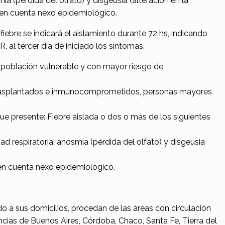
mia (pérdida del olfato) y disgeusia (alteración en la
 en cuenta nexo epidemiológico.
iebre se indicará el aislamiento durante 72 hs, indicando
al tercer día de iniciado los síntomas.
población vulnerable y con mayor riesgo de
 trasplantados e inmunocomprometidos, personas mayores
 que presente: Fiebre aislada o dos o más de los siguientes
tad respiratoria; anosmia (pérdida del olfato) y disgeusia
 en cuenta nexo epidemiológico.
o a sus domicilios, procedan de las áreas con circulación
ncias de Buenos Aires, Córdoba, Chaco, Santa Fe, Tierra del