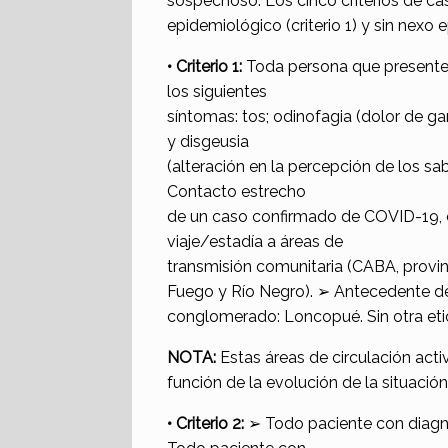
sospechoso. Los cinco criterios de ca
epidemiológico (criterio 1) y sin nexo ep
• Criterio 1:
Toda persona que presente:
los siguientes
síntomas: tos; odinofagia (dolor de gar
y disgeusia
(alteración en la percepción de los sa
Contacto estrecho
de un caso confirmado de COVID-19, o
viaje/estadía a áreas de
transmisión comunitaria (CABA, provin
Fuego y Río Negro). ➢ Antecedente de
conglomerado: Loncopué. Sin otra eti
NOTA:
Estas áreas de circulación activ
función de la evolución de la situació
• Criterio 2:
➢ Todo paciente con diagnó