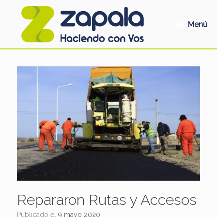
Saltar
al
contenido
Menú
Repararon Rutas y Accesos
Publicado el
9 mayo 2020