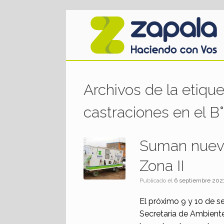
Saltar
al
contenido
Archivos de la etiqu
castraciones en el B°
Suman nuevo
Zona II
Publicado el
6 septiembre 202
El próximo 9 y 10 de s
Secretaría de Ambiente