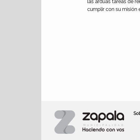
las arduas tareas de r
cumplir con su misión e
So