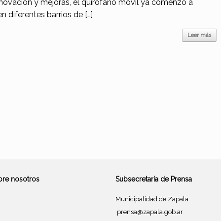
enovación y mejoras, el quirófano móvil ya comenzó a
n diferentes barrios de […]
Leer más
bre nosotros
Subsecretaría de Prensa
Municipalidad de Zapala
prensa@zapala.gob.ar