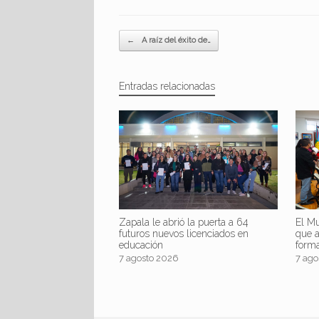
Navegador de artículos
←
A raíz del éxito de…
Entradas relacionadas
Zapala le abrió la puerta a 64
El Mu
futuros nuevos licenciados en
que 
educación
form
7 agosto 2026
7 ago