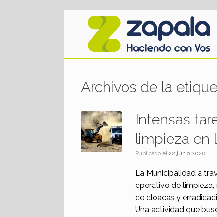
Saltar
al
contenido
Archivos de la etiqu
Intensas tar
limpieza en 
Publicado el
22 junio 2020
La Municipalidad a trav
operativo de limpieza,
de cloacas y erradica
Una actividad que busc