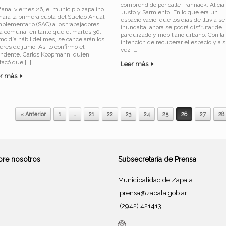
comprendido por calle Trannack, Alicia
ana, viernes 26, el municipio zapalino
Justo y Sarmiento. En lo que era un
nará la primera cuota del Sueldo Anual
espacio vacío, que los días de lluvia se
plementario (SAC) a los trabajadores
inundaba, ahora se podrá disfrutar de
la comuna, en tanto que el martes 30,
parquizado y mobiliario urbano. Con la
imo día hábil del mes, se cancelarán los
intención de recuperar el espacio y a 
res de junio. Así lo confirmó el
vez […]
endente, Carlos Koopmann, quien
tacó que […]
Leer más
er más
« Anterior
1
…
21
22
23
24
25
26
27
28
bre nosotros
Subsecretaría de Prensa
Municipalidad de Zapala
prensa@zapala.gob.ar
(2942) 421413