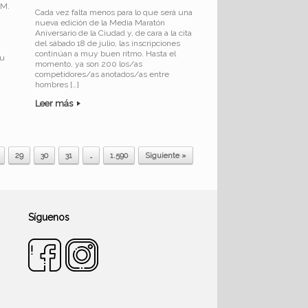
 M.
Cada vez falta menos para lo que será una
nueva edición de la Media Maratón
Aniversario de la Ciudad y, de cara a la cita
del sábado 18 de julio, las inscripciones
continúan a muy buen ritmo. Hasta el
su
momento, ya son 200 los/as
competidores/as anotados/as entre
hombres […]
Leer más
29
30
31
…
1.590
Siguiente »
Síguenos