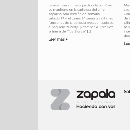
La aventura animada producida por Pixar
Mañ
se mantiene en la cartelera del cine
abo
zapalino para este fin de semana. El
Com
sábado 27 y el lunes 29 serán las últimas
de 
funciones de la película protagonizada por
últ
el vaquero “Woody” y compañía. Esta vez,
habe
la trama de “Toy Story 5” […]
int
des
Leer más
Le
Navegador de artículos
So