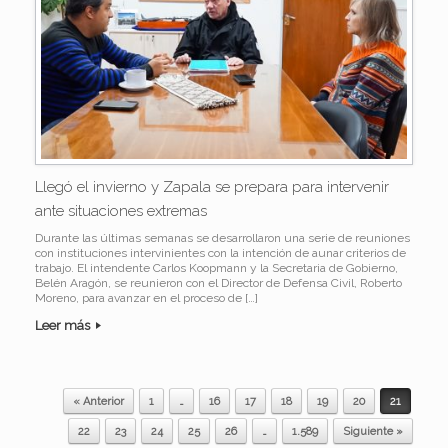
Llegó el invierno y Zapala se prepara para intervenir
ante situaciones extremas
Durante las últimas semanas se desarrollaron una serie de reuniones
con instituciones intervinientes con la intención de aunar criterios de
trabajo. El intendente Carlos Koopmann y la Secretaria de Gobierno,
Belén Aragón, se reunieron con el Director de Defensa Civil, Roberto
Moreno, para avanzar en el proceso de […]
Leer más
« Anterior
1
…
16
17
18
19
20
21
Navegador de artículos
22
23
24
25
26
…
1.589
Siguiente »