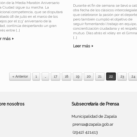
ción de la Media Maratón Aniversario
Durante el fin de semana se llevó a ca
la Ciudad sigue su marcha. La
otra fecha de los clásicos intercolegiale
dicional competencia, que se disputará
que celebraron la pasión por el deport
ábado 18 de julio en el marco de los
pero también cumplió el objetivo de
ejos por el 113° aniversario de la
seguir fomentando l trabajo en equipo,
dad, continúa despertando un gran
concientización ciudadana y el respet
rés entre […]
mutuo. Días atrás el vóley en el Gimna
[…]
er más
Leer más
« Anterior
1
…
17
18
19
20
21
22
23
24
bre nosotros
Subsecretaría de Prensa
Municipalidad de Zapala
prensa@zapala.gob.ar
(2942) 421413