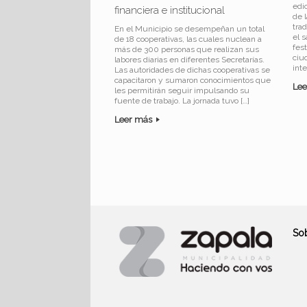
edi
financiera e institucional
de 
tra
En el Municipio se desempeñan un total
el s
de 18 cooperativas, las cuales nuclean a
fest
más de 300 personas que realizan sus
ciu
labores diarias en diferentes Secretarías.
inte
Las autoridades de dichas cooperativas se
capacitaron y sumaron conocimientos que
Le
les permitirán seguir impulsando su
fuente de trabajo. La jornada tuvo […]
Leer más
Navegador de artículos
So