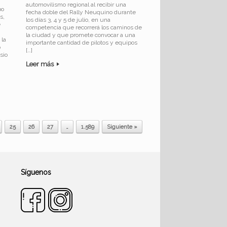
automovilismo regional al recibir una
bo
fecha doble del Rally Neuquino durante
s,
los días 3, 4 y 5 de julio, en una
e
competencia que recorrerá los caminos de
la ciudad y que promete convocar a una
 la
importante cantidad de pilotos y equipos
o
[…]
sio
Leer más
25
26
27
…
1.589
Siguiente »
Síguenos