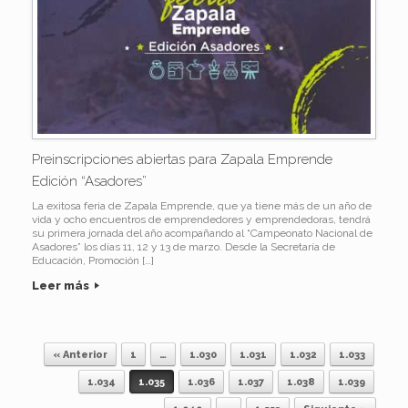
Preinscripciones abiertas para Zapala Emprende
Edición “Asadores”
La exitosa feria de Zapala Emprende, que ya tiene más de un año de
vida y ocho encuentros de emprendedores y emprendedoras, tendrá
su primera jornada del año acompañando al “Campeonato Nacional de
Asadores” los días 11, 12 y 13 de marzo. Desde la Secretaría de
Educación, Promoción […]
Leer más
« Anterior
1
…
1.030
1.031
1.032
1.033
Navegador de artículos
1.034
1.035
1.036
1.037
1.038
1.039