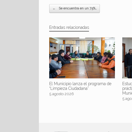
Navegador de artículos
←
Se encuentra en un 75%…
Entradas relacionadas
El Municipio lanza el programa de
Estud
“Limpieza Ciudadana”
práct
Muni
5 agosto 2026
5 ago