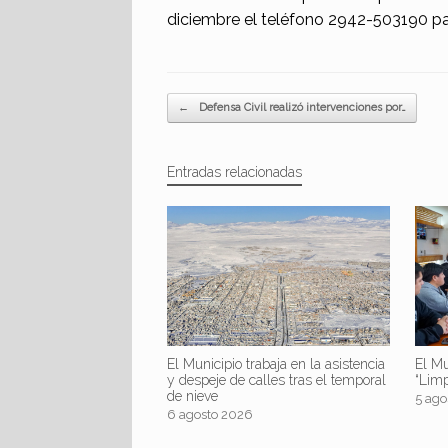
diciembre el teléfono 2942-503190 par
Navegador de artículos
←
Defensa Civil realizó intervenciones por…
Entradas relacionadas
El Mu
El Municipio trabaja en la asistencia
“Lim
y despeje de calles tras el temporal
de nieve
5 ago
6 agosto 2026