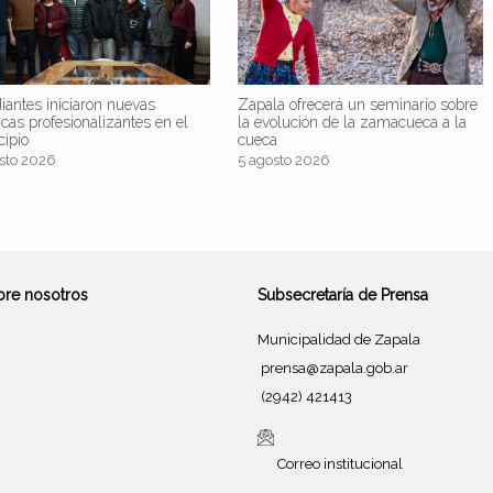
iantes iniciaron nuevas
Zapala ofrecerá un seminario sobre
icas profesionalizantes en el
la evolución de la zamacueca a la
cipio
cueca
sto 2026
5 agosto 2026
bre nosotros
Subsecretaría de Prensa
Municipalidad de Zapala
prensa@zapala.gob.ar
(2942) 421413
Correo institucional