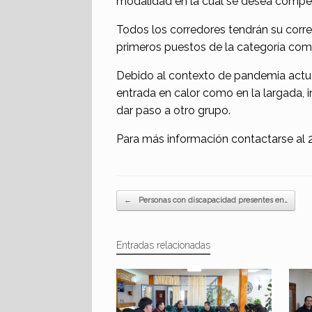
modalidad en la cual se desea competi
Todos los corredores tendrán su corr
primeros puestos de la categoría comp
Debido al contexto de pandemia actua
entrada en calor como en la largada, i
dar paso a otro grupo.
Para más información contactarse al
Navegador de artículos
←
Personas con discapacidad presentes en…
Entradas relacionadas