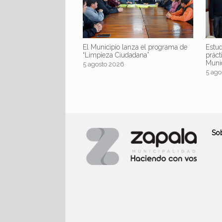
El Municipio lanza el programa de
Estud
“Limpieza Ciudadana”
práct
Muni
5 agosto 2026
5 ago
So