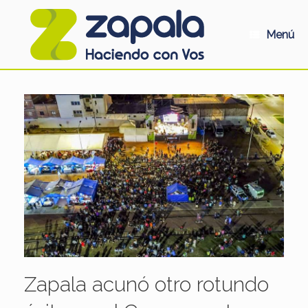
Saltar
al
contenido
Menú
Zapala acunó otro rotundo