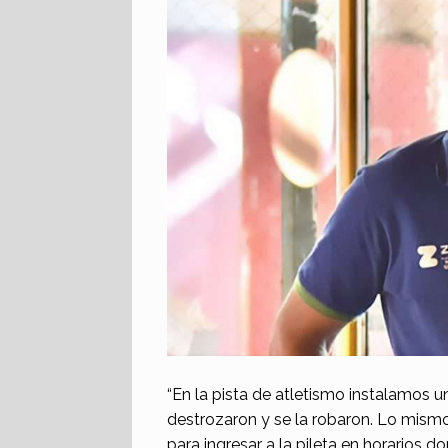
“En la pista de atletismo instalamos u
destrozaron y se la robaron. Lo mis
para ingresar a la pileta en horarios d