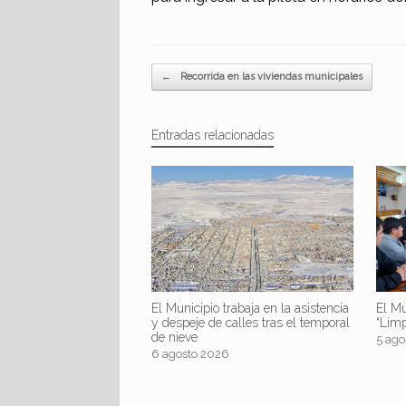
Navegador de artículos
←
Recorrida en las viviendas municipales
Entradas relacionadas
El Mu
El Municipio trabaja en la asistencia
“Lim
y despeje de calles tras el temporal
de nieve
5 ago
6 agosto 2026