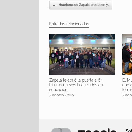
Navegador de artículos
←
Huerteros de Zapala producen y…
Entradas relacionadas
Zapala le abrió la puerta a 64
El Mu
futuros nuevos licenciados en
que 
educación
form
7 agosto 2026
7 ago
So