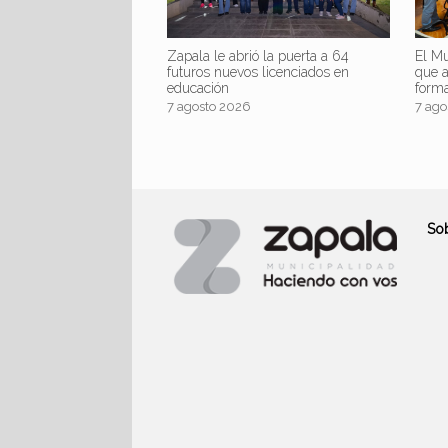
Zapala le abrió la puerta a 64
El Mu
futuros nuevos licenciados en
que 
educación
form
7 agosto 2026
7 ago
So