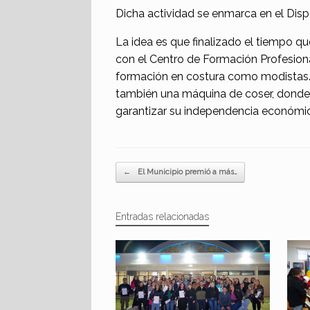
Dicha actividad se enmarca en el Disp
La idea es que finalizado el tiempo q
con el Centro de Formación Profesiona
formación en costura como modistas. O
también una máquina de coser, donde 
garantizar su independencia económic
Navegador de artículos
←
El Municipio premió a más…
Entradas relacionadas