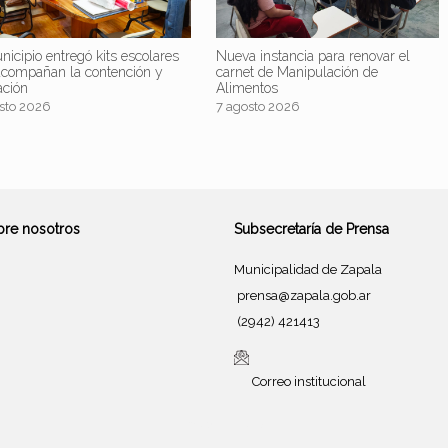
nicipio entregó kits escolares
Nueva instancia para renovar el
acompañan la contención y
carnet de Manipulación de
ación
Alimentos
sto 2026
7 agosto 2026
bre nosotros
Subsecretaría de Prensa
Municipalidad de Zapala
prensa@zapala.gob.ar
(2942) 421413
Correo institucional
Tema de
SiteOrigin