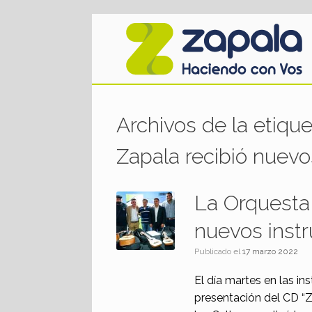
Saltar
al
contenido
Archivos de la etiqu
Zapala recibió nuev
La Orquesta 
nuevos inst
Publicado el
17 marzo 2022
El día martes en las in
presentación del CD “Za