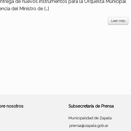
a entrega de nuevos instrumentos para la Orquesta Municipal
ncia del Ministro de […]
Leer más
bre nosotros
Subsecretaría de Prensa
Municipalidad de Zapala
prensa@zapala.gob.ar