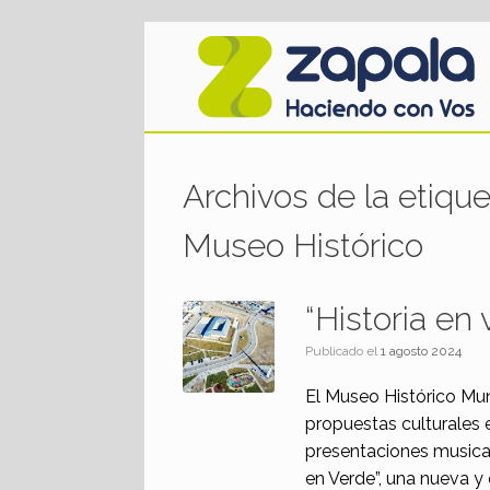
Saltar
al
contenido
Archivos de la etiqu
Museo Histórico
“Historia en
Publicado el
1 agosto 2024
El Museo Histórico Mun
propuestas culturales 
presentaciones musical
en Verde”, una nueva y