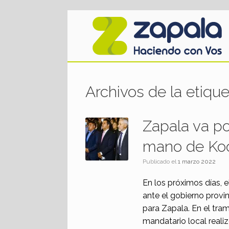
Saltar
al
contenido
Archivos de la etiqu
Zapala va po
mano de K
Publicado el
1 marzo 2022
En los próximos días, 
ante el gobierno provin
para Zapala. En el tram
mandatario local realizó