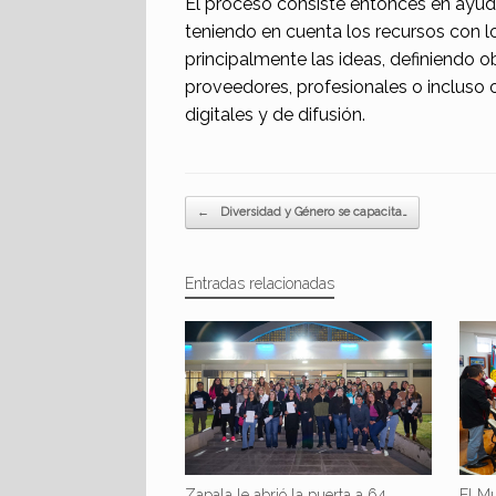
El proceso consiste entonces en ayuda
teniendo en cuenta los recursos con 
principalmente las ideas, definiendo ob
proveedores, profesionales o incluso 
digitales y de difusión.
Navegador de artículos
←
Diversidad y Género se capacita…
Entradas relacionadas
Zapala le abrió la puerta a 64
El Mu