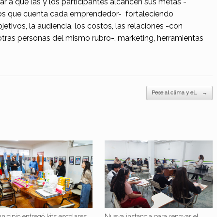
r a que las y los participantes alcancen sus metas -
los que cuenta cada emprendedor- fortaleciendo
jetivos, la audiencia, los costos, las relaciones -con
otras personas del mismo rubro-, marketing, herramientas
Pese al clima y el…
→
nicipio entregó kits escolares
Nueva instancia para renovar el