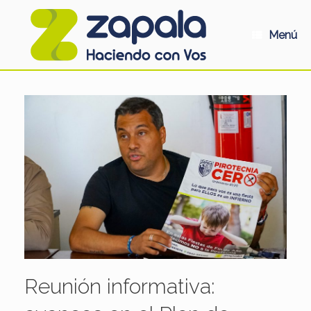
Saltar
al
contenido
Menú
Reunión informativa: