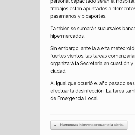
personal capacitado serán el Hospital, 
trabajos están apuntados a elementos 
pasamanos y picaportes.
También se sumarán sucursales bancar
hipermercados.
Sin embargo, ante la alerta meteoroló
fuertes vientos, las tareas comenzaría
organizará la Secretaría en cuestión 
ciudad.
Al igual que ocurrió el año pasado se
efectuar la desinfección. La tarea tam
de Emergencia Local.
Navegador de artículos
←
Numerosas intervenciones ante la alerta…