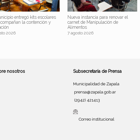
nicipio entregó kits escolares
Nueva instancia para renovar el
acompañan la contención y
carnet de Manipulación de
ación
Alimentos
sto 2026
7 agosto 2026
bre nosotros
Subsecretaría de Prensa
Municipalidad de Zapala
prensa@zapala.gob.ar
(2942) 421413
Correo institucional
Tema de
SiteOrigin