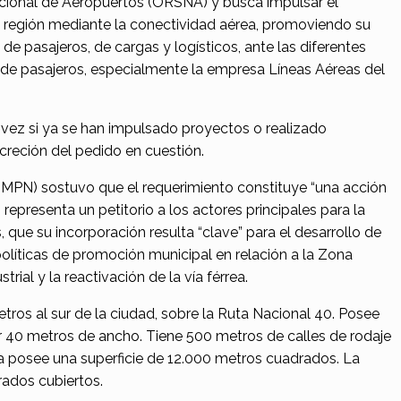
ional de Aeropuertos (ORSNA) y busca impulsar el
a región mediante la conectividad aérea, promoviendo su
e pasajeros, de cargas y logísticos, ante las diferentes
 de pasajeros, especialmente la empresa Líneas Aéreas del
a vez si ya se han impulsado proyectos o realizado
creción del pedido en cuestión.
o (MPN) sostuvo que el requerimiento constituye “una acción
representa un petitorio a los actores principales para la
 que su incorporación resulta “clave” para el desarrollo de
políticas de promoción municipal en relación a la Zona
trial y la reactivación de la vía férrea.
tros al sur de la ciudad, sobre la Ruta Nacional 40. Posee
r 40 metros de ancho. Tiene 500 metros de calles de rodaje
a posee una superficie de 12.000 metros cuadrados. La
ados cubiertos.