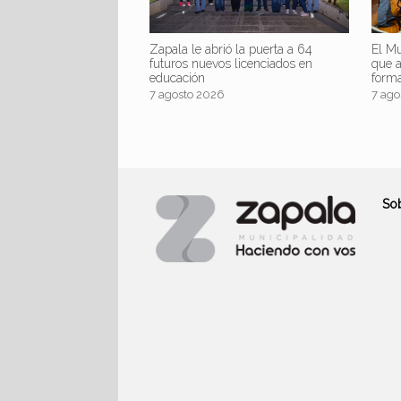
Zapala le abrió la puerta a 64
El Mu
futuros nuevos licenciados en
que 
educación
form
7 agosto 2026
7 ago
So