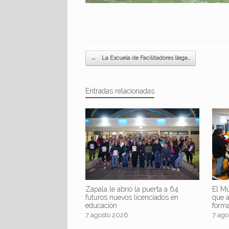
Navegador de artículos
←
La Escuela de Facilitadores llega…
Entradas relacionadas
Zapala le abrió la puerta a 64
El Mu
futuros nuevos licenciados en
que 
educación
form
7 agosto 2026
7 ago