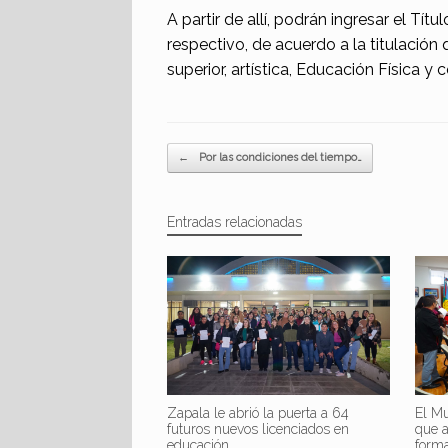
A partir de allí, podrán ingresar el Títu
respectivo, de acuerdo a la titulación q
superior, artística, Educación Física y
Navegador de artículos
←
Por las condiciones del tiempo…
Entradas relacionadas
Zapala le abrió la puerta a 64
El Mu
futuros nuevos licenciados en
que 
educación
form