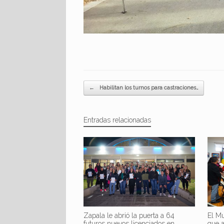
Navegador de artículos
←
Habilitan los turnos para castraciones…
Entradas relacionadas
Zapala le abrió la puerta a 64
El Mu
futuros nuevos licenciados en
que 