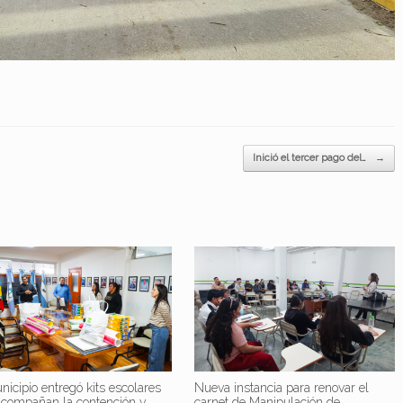
Inició el tercer pago del…
→
nicipio entregó kits escolares
Nueva instancia para renovar el
acompañan la contención y
carnet de Manipulación de