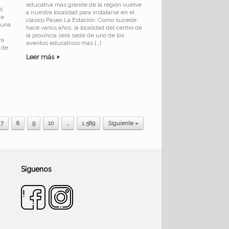
educativa más grande de la región vuelve
l
a nuestra localidad para instalarse en el
de
clásico Paseo La Estación. Como sucede
e una
hace varios años, la localidad del centro de
la provincia será sede de uno de los
ra
eventos educativos más […]
o de
]
Leer más
7
8
9
10
…
1.589
Siguiente »
Síguenos