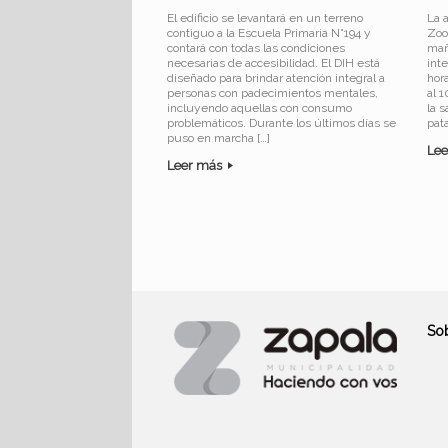
El edificio se levantará en un terreno
La a
contiguo a la Escuela Primaria N°194 y
Zoo
contará con todas las condiciones
mañ
necesarias de accesibilidad. El DIH está
int
diseñado para brindar atención integral a
hor
personas con padecimientos mentales,
al 
incluyendo aquellas con consumo
la 
problemáticos. Durante los últimos días se
pata
puso en marcha […]
Le
Leer más
Navegador de artículos
So