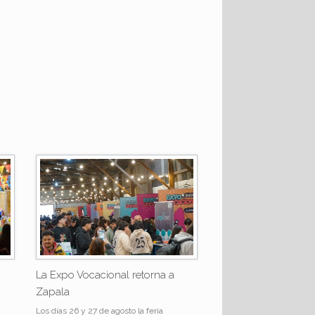
La Expo Vocacional retorna a
Zapala
Los días 26 y 27 de agosto la feria