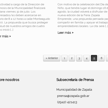
ctividad a cargo de la Dirección de
Con motivo de la celebración del Día de
nosis de la Municipalidad finalizará
Niño, que tendrá lugar el domingo 16 
ana viernes 31 de julio. Los
agosto, la ciudad volverá a disfrutar d
eresados/as deben acercarse en
nueva edición de la Feria Zapala
ario de 8 a 12 horas a calle Monteagudo
Emprende, una propuesta pensada pa
100. La propuesta que busca proteger
compartir en familia y apoyar el trabaj
salud de nuestros amigos de cuatro
emprendedores locales. La cita será […
s inició […]
Leer más
er más
« Anterior
1
2
3
4
5
6
bre nosotros
Subsecretaría de Prensa
Municipalidad de Zapala
prensa@zapala.gob.ar
(2942) 421413