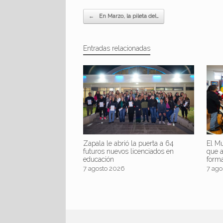
Navegador de artículos
←
En Marzo, la pileta del…
Entradas relacionadas
Zapala le abrió la puerta a 64
El Mu
futuros nuevos licenciados en
que 
educación
form
7 agosto 2026
7 ago