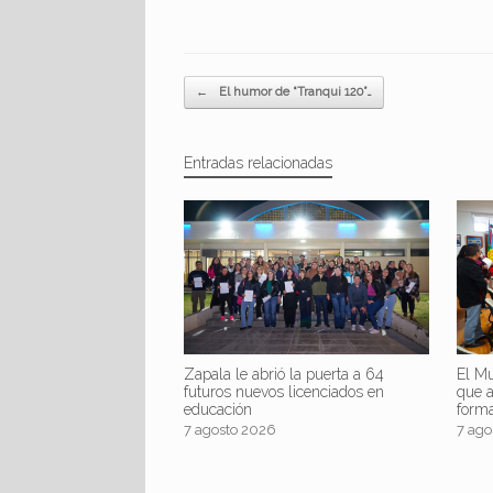
Navegador de artículos
←
El humor de “Tranqui 120”…
Entradas relacionadas
Zapala le abrió la puerta a 64
El Mu
futuros nuevos licenciados en
que 
educación
form
7 agosto 2026
7 ago