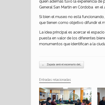
quien además tuvo la experiencia de pa
General San Martín en Córdoba en el 
Si bien el museo no está funcionando,
que tienen como objetivo difundir el 
La idea principal es acercar el espaci
puesta en valor de los diferentes biene
monumentos que identifican a la ciud
Navegador de artículos
←
Zapala será el escenario del…
Entradas relacionadas