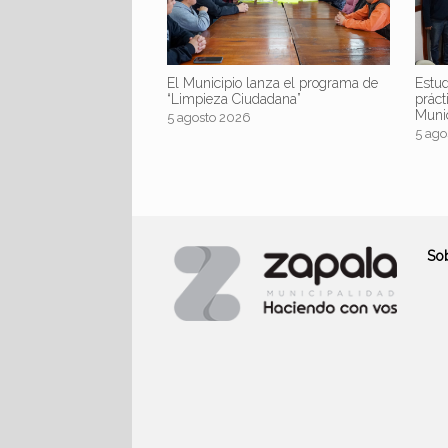
El Municipio lanza el programa de
Estud
“Limpieza Ciudadana”
práct
Muni
5 agosto 2026
5 ago
So