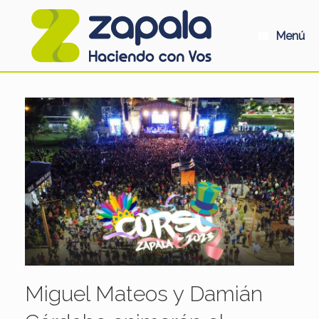
Saltar
al
contenido
Menú
Miguel Mateos y Damián