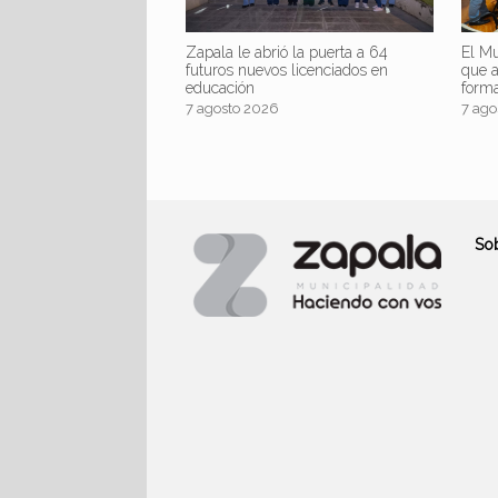
Zapala le abrió la puerta a 64
El Mu
futuros nuevos licenciados en
que 
educación
form
7 agosto 2026
7 ago
So