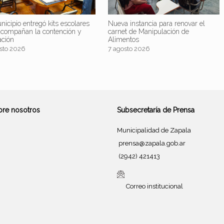
nicipio entregó kits escolares
Nueva instancia para renovar el
acompañan la contención y
carnet de Manipulación de
ación
Alimentos
sto 2026
7 agosto 2026
bre nosotros
Subsecretaría de Prensa
Municipalidad de Zapala
prensa@zapala.gob.ar
(2942) 421413
Correo institucional
Tema de
SiteOrigin