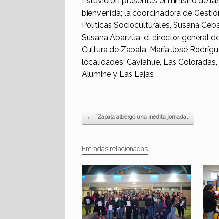
Estuvieron presentes el ministro de la
bienvenida; la coordinadora de Gestión 
Políticas Socioculturales, Susana Ceba
Susana Abarzúa; el director general de 
Cultura de Zapala, María José Rodrígue
localidades: Caviahue, Las Coloradas,
Aluminé y Las Lajas.
Navegador de artículos
←
Zapala albergó una inédita jornada…
Entradas relacionadas