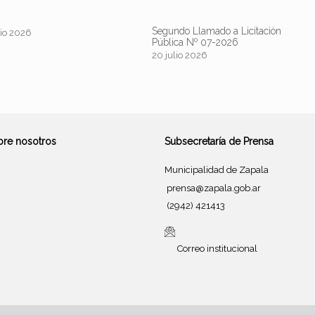
Segundo Llamado a Licitación
lio 2026
Pública Nº 07-2026
20 julio 2026
bre nosotros
Subsecretaría de Prensa
Municipalidad de Zapala
prensa@zapala.gob.ar
(2942) 421413
Correo institucional
Tema de
SiteOrigin