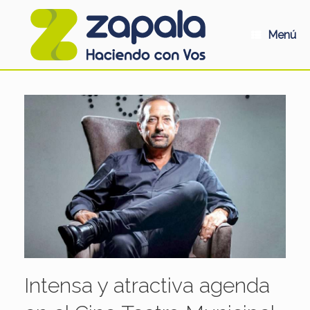
Saltar
al
contenido
Menú
Intensa y atractiva agenda