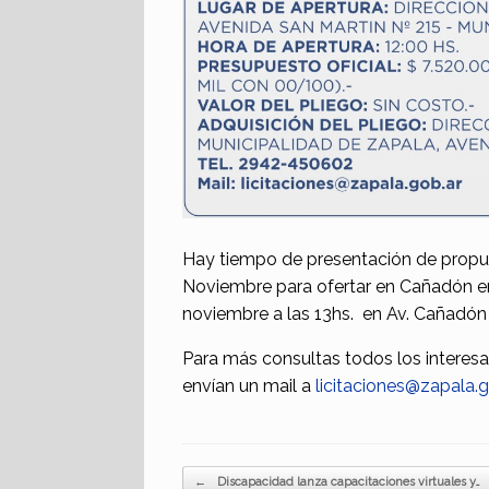
Hay tiempo de presentación de propue
Noviembre para ofertar en Cañadón ent
noviembre a las 13hs. en Av. Cañadón 
Para más consultas todos los intere
envían un mail a
licitaciones@zapala.g
Navegador de artículos
←
Discapacidad lanza capacitaciones virtuales y…